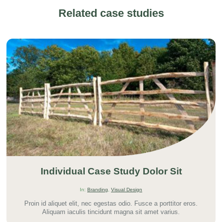
Related case studies
https://www.torryhill.co.uk/wp-
content/uploads/2021/06/prod_sheep_hurdless_img1-
Individual Case Study Dolor Sit
320x190-
1.jpeg
In:
Branding
,
Visual Design
Proin id aliquet elit, nec egestas odio. Fusce a porttitor eros.
Aliquam iaculis tincidunt magna sit amet varius.