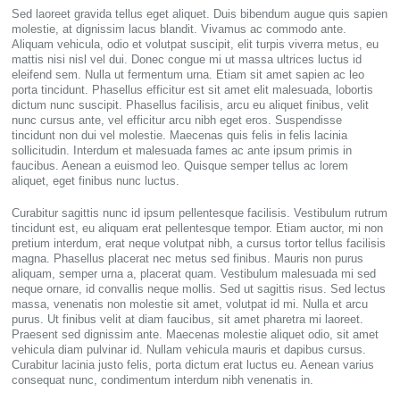
Sed laoreet gravida tellus eget aliquet. Duis bibendum augue quis sapien
molestie, at dignissim lacus blandit. Vivamus ac commodo ante.
Aliquam vehicula, odio et volutpat suscipit, elit turpis viverra metus, eu
mattis nisi nisl vel dui. Donec congue mi ut massa ultrices luctus id
eleifend sem. Nulla ut fermentum urna. Etiam sit amet sapien ac leo
porta tincidunt. Phasellus efficitur est sit amet elit malesuada, lobortis
dictum nunc suscipit. Phasellus facilisis, arcu eu aliquet finibus, velit
nunc cursus ante, vel efficitur arcu nibh eget eros. Suspendisse
tincidunt non dui vel molestie. Maecenas quis felis in felis lacinia
sollicitudin. Interdum et malesuada fames ac ante ipsum primis in
faucibus. Aenean a euismod leo. Quisque semper tellus ac lorem
aliquet, eget finibus nunc luctus.
Curabitur sagittis nunc id ipsum pellentesque facilisis. Vestibulum rutrum
tincidunt est, eu aliquam erat pellentesque tempor. Etiam auctor, mi non
pretium interdum, erat neque volutpat nibh, a cursus tortor tellus facilisis
magna. Phasellus placerat nec metus sed finibus. Mauris non purus
aliquam, semper urna a, placerat quam. Vestibulum malesuada mi sed
neque ornare, id convallis neque mollis. Sed ut sagittis risus. Sed lectus
massa, venenatis non molestie sit amet, volutpat id mi. Nulla et arcu
purus. Ut finibus velit at diam faucibus, sit amet pharetra mi laoreet.
Praesent sed dignissim ante. Maecenas molestie aliquet odio, sit amet
vehicula diam pulvinar id. Nullam vehicula mauris et dapibus cursus.
Curabitur lacinia justo felis, porta dictum erat luctus eu. Aenean varius
consequat nunc, condimentum interdum nibh venenatis in.