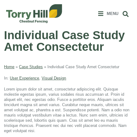
Clos
 MENU
Sear
MENU
Individual Case Study
Amet Consectetur
Home
»
Case Studies
»
Individual Case Study Amet Consectetur
In:
User Experience
,
Visual Design
Lorem ipsum dolor sit amet, consectetur adipiscing elit. Quisque
molestie egestas ipsum, varius sodales risus accumsan ut. Proin id
aliquet elit, nec egestas odio. Fusce a porttitor eros. Aliquam iaculis
tincidunt magna sit amet varius. Curabitur neque mauris, ultrices sit
amet volutpat ac, pharetra a est. Suspendisse potenti. Nam a odio non
mauris volutpat vestibulum vitae a lectus. Nunc sem enim, ultricies id
scelerisque sed, lobortis quis quam. Cras sit amet leo eu mauris
tristique rhoncus. Praesent nec dui nec velit placerat commodo. Nam
eget volutpat nisi.