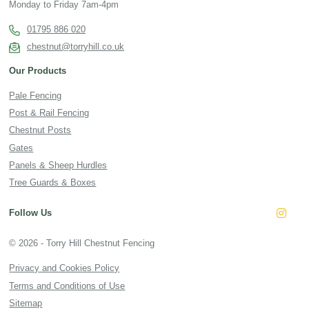
Monday to Friday 7am-4pm
01795 886 020
chestnut@torryhill.co.uk
Our Products
Pale Fencing
Post & Rail Fencing
Chestnut Posts
Gates
Panels & Sheep Hurdles
Tree Guards & Boxes
Follow Us
Insta
© 2026 - Torry Hill Chestnut Fencing
Privacy and Cookies Policy
Terms and Conditions of Use
Sitemap